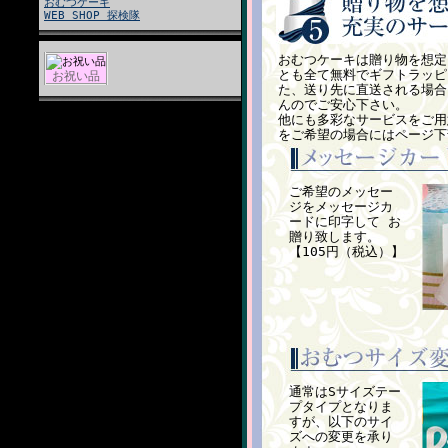
おむつケーキ
WEB SHOP 探検隊
おむつケーキは贈り物を想定
とも全て無料でギフトラッピ
お祝い品
た、送り先に直送される場合
んのでご安心下さい。
他にも多彩なサービスをご用
をご希望の場合にはページ下
ご希望のメッセー
ジをメッセージカ
ードに印字して お
贈り致します。
【105円（税込）】
通常はSサイズテー
プタイプとなりま
すが、以下のサイ
ズへの変更を承り