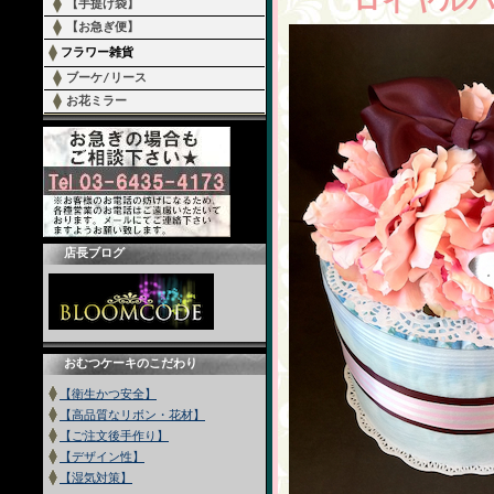
ロイヤルバー
【手提げ袋】
【お急ぎ便】
フラワー雑貨
ブーケ/リース
お花ミラー
店長ブログ
おむつケーキのこだわり
【衛生かつ安全】
【高品質なリボン・花材】
【ご注文後手作り】
【デザイン性】
【湿気対策】