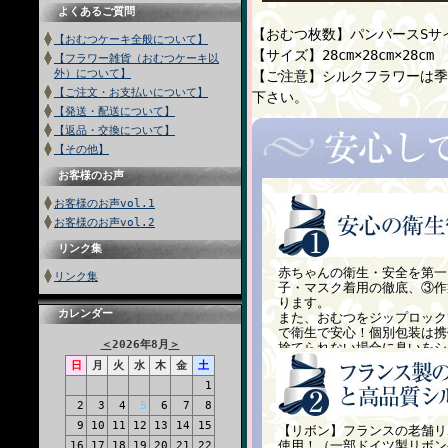
よくあるご質問
【おむつ枚数】パンパースSサ
【おむつケーキ全般について】
【サイズ】28cm×28cm×28cm
【フラワー雑貨（おむつケーキ以
外）について】
【ご注意】シルクフラワーは季
【ご注文・お支払いについて】
下さい。
【発送・配送について】
【返品・交換について】
【その他】
お客様のお声
お客様のお声vol.1
お客様のお声vol.2
リンク集
赤ちゃんの衛生・安全を第一
リンク集
子・マスク着用の徹底、③作
ります。
カレンダー
また、おむつをジップロック
で衛生で安心！個別包装は携
＜
2026年8月
＞
捨てられない場合に臭いをシ
声も頂いております。
日
月
火
水
木
金
土
1
2
3
4
5
6
7
8
9
10
11
12
13
14
15
【リボン】フランスの老舗リ
使用！（一部ドイツ製リボン
16
17
18
19
20
21
22