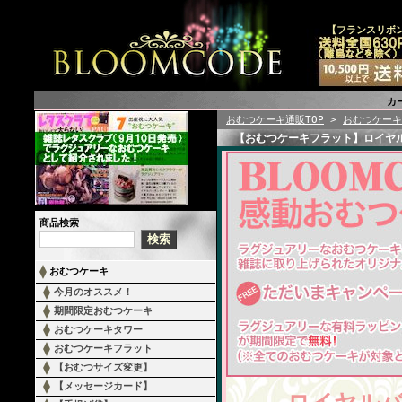
【フランスリボ
カ
おむつケーキ通販TOP
>
おむつケーキ
【おむつケーキフラット】ロイヤ
商品検索
おむつケーキ
今月のオススメ！
期間限定おむつケーキ
おむつケーキタワー
おむつケーキフラット
【おむつサイズ変更】
【メッセージカード】