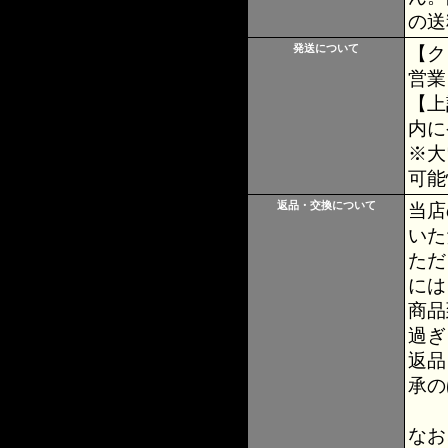
の送
発送について
【ク
営業
【上
内に
※大
可能
返品・交換について
当店
いた
ただ
には
商品
過ぎ
返品
承の
なお