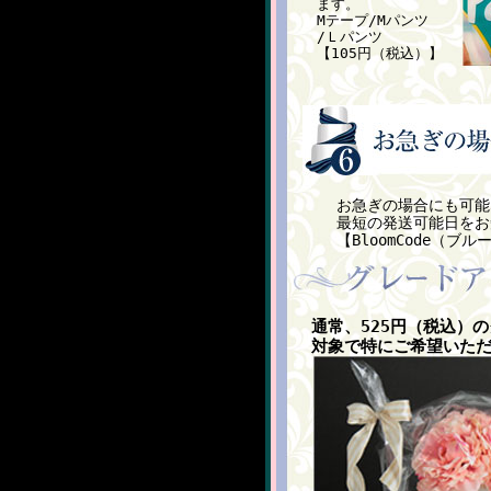
ます。
Mテープ/Mパンツ
/Ｌパンツ
【105円（税込）】
お急ぎの場合にも可能
最短の発送可能日をお
【BloomCode（ブルー
通常、525円（税込）
対象で特にご希望いた