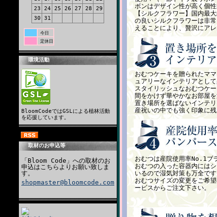
ボンはデザイン性が高く個性
23
24
25
26
27
28
29
【シルクフラワー】国内最大
30
31
の良いシルクフラワーは非常
えることにより、贅沢にアレ
今日
定休日
環境活動
おむつケーキを贈られたママ
ュアリーなインテリアとして
スタイリッシュなおむつケー
間をかけず華やかなお部屋を
置き場所を選ばないインテリ
産祝いの中でも強く印象に残
BloomCodeではGSLによる植林活動
を応援しています。
取材のお申込等
おむつは産院使用率No.1
「Bloom Code」への取材のお
おむつの入った容器内にはシ
申込はこちらよりお願い致しま
す。
いるので湿気対策も万全です
おむつサイズの変更をご希望
shopmaster@bloomcode.com
ービスからご注文下さい。