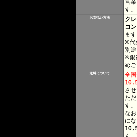
営業
す。
お支払い方法
クレ
コン
ます
※代
別途
※銀
めご
送料について
全国
10
させ
ただ
す。
なお
にな
10
ん。